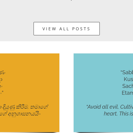
VIEW ALL POSTS
ණං
“Sab
ා
Kus
ං
Sach
ං”
Eta
ා දියුණු කිරීම, තමාගේ
“Avoid all evil, Cult
රයන්ගේ අනුශාසනයයි~
heart, This 