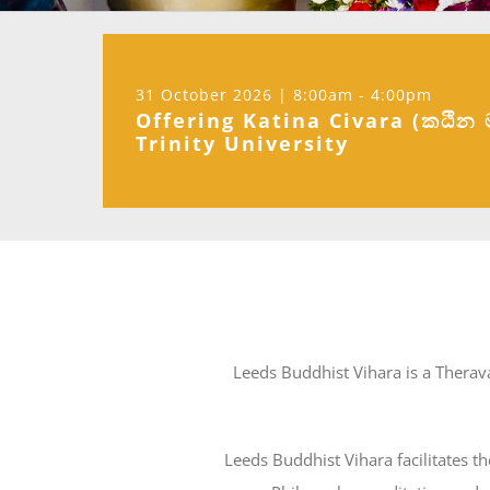
31 October 2026 | 8:00am - 4:00pm
Offering Katina Civara (කඨින 
Trinity University
Leeds Buddhist Vihara is a Therava
Leeds Buddhist Vihara facilitates 