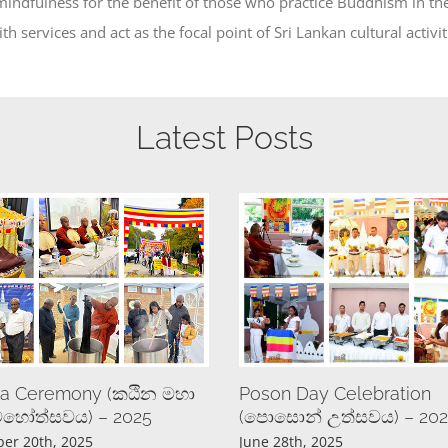
ndfulness for the benefit of those who practice Buddhism in the 
ith services and act as the focal point of Sri Lankan cultural activit
Latest Posts
na Ceremony (කඨින මහා
Poson Day Celebration
යමහෝත්සවය) – 2025
(පොසොන් උත්සවය) – 20
er 20th, 2025
June 28th, 2025