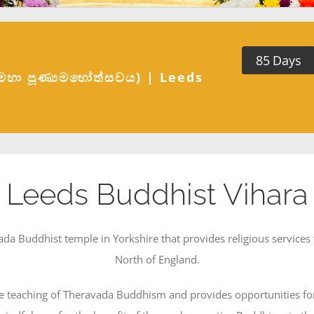
8
5
Days
මහා පූණ්‍යමහෝත්සවය) | Leeds
Leeds Buddhist Vihara
da Buddhist temple in Yorkshire that provides religious services 
North of England.
the teaching of Theravada Buddhism and provides opportunities for