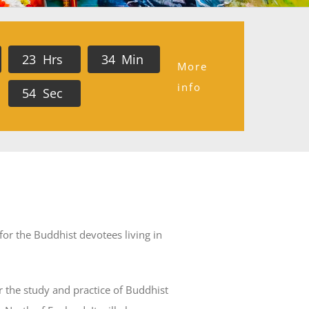
2
3
Hrs
3
4
Min
More
info
5
3
Sec
for the Buddhist devotees living in
 the study and practice of Buddhist