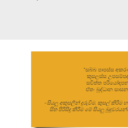
“සබ්බ පාපස්ස අකර
කුසලස්ස උපසම්පද
සචිත්ත පරියෝදපන
ඒතං බුද්ධාන සාසන
~සියලු අකුසලින් දුරුවීම, කුසල් කිරිම හ
සිත පිරිසිදු කිරීම මේ සියලු බුදුව