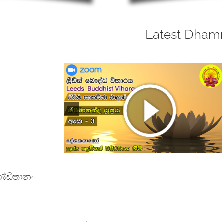
Latest Dham
 (අංක 3) –
ගිරිමානන්ද සූත්‍රය (අංක 2) –
 (Part 3)
Girimananda Sutta (Part 2)
්ඩිතානං