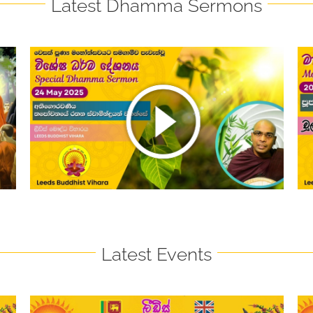
Latest Dhamma Sermons
චූල තණ්හා සංඛය සූත්‍රය – Chula
Thanha Sankaya Sutta – 20-04-2025
Latest Events