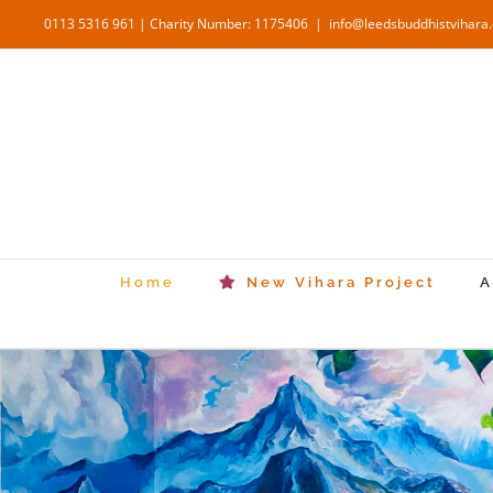
Skip
0113 5316 961 | Charity Number: 1175406
|
info@leedsbuddhistvihara
to
content
Home
New Vihara Project
A