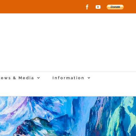
Facebook
YouTube
Donate
to
New
Vihara
Project
ews & Media
Information