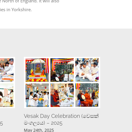
North of England. It will also
ies in Yorkshire.
Vesak Day Celebration (වෙසක්
මංගල්‍යය) – 2025
25
May 24th, 2025