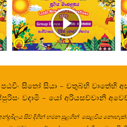
ක
ලීඩ්ස් සූර්ය මංගල්‍යය 2025 – සාමුහික
ගායනය – Group Song
 පඨවිං සිතෝ සියා – චතුබ්භි වාතේභි 
්පුරිසං වදාමි – යෝ අරියසච්චානි අවෙච
්‍රඛීලය සිව් දිගින් හමන සුළගින් සෙළවිය නොහැක