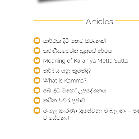
Articles
සාර්ථක දිවි මඟට ඔවදනක්
කරණීයමෙත්ත සූත්‍රයේ අර්ථය
Meaning of Karaniya Metta Sutta
කර්මය යනු කුමක්ද?
ගිරිමානන්ද සූත්‍රය
Girimananda Sutta
What is Kamma?
බෞද්ධ මනෝ උපදේශනය
කඨින චීවර පූජාව
මංගල කාරණා (අසේවනා ච බලානං – පණ
ච සේවනා)