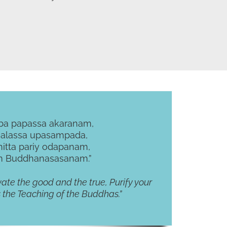
ba papassa akaranam,
alassa upasampada,
itta pariy odapanam,
m Buddhanasasanam.”
ivate the good and the true, Purify your
is the Teaching of the Buddhas.”