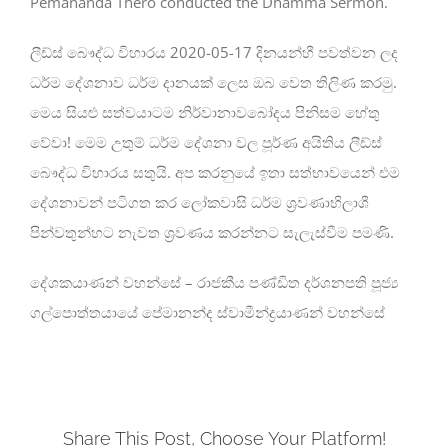
Pemananda Thero conducted the Dhamma Sermon.
ලීඩ්ස් බෞද්ධ විහාරය 2020-05-17 දිනයන්හී පවත්වන ලද
ධර්ම දේශනාව ධර්ම දානයක් ලෙස ඔබ වෙත තිලිණ කරමු.
මෙය සියළු සත්වයාටම නිර්වානාවබෝදය පිනිසම හේතු
වේවා! මෙම උතුම් ධර්ම දේශනා වල පූර්ණ අයිතිය ලීඩ්ස්
බෞද්ධ විහාරය සතුයි. අප කරනුයේ ඉතා සත්භාවයෙන් එම
දේශනාවන් පටිගත කර ලෝකවාසි ධර්ම ශ්‍රවණාභිලාශී
පින්වතුන්හට නැවත ශ්‍රවණය කරන්නට සැලැස්වීම පමණි.
දේශකයාණන් වහන්සේ – රාජකීය පණ්ඩිත දර්ශනපති පූජ්‍ය
ගල්පොත්තයායේ පේමානන්ද ස්වාමීන්ද්‍රයාණන් වහන්සේ
Share This Post, Choose Your Platform!