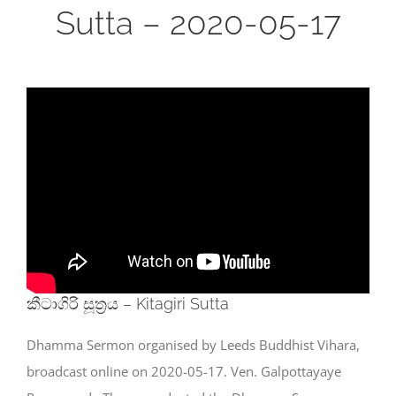
Sutta – 2020-05-17
කීටාගිරි සූත්‍රය – Kitagiri Sutta
Dhamma Sermon organised by Leeds Buddhist Vihara,
broadcast online on 2020-05-17. Ven. Galpottayaye