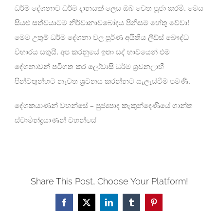
ධර්ම දේශනාව ධර්ම දානයක් ලෙස ඔබ වෙත පූජා කරමි. මෙය
සියළු සත්වයාටම නිර්වානාවබෝදය පිනිසම හේතු වේවා!
මෙම උතුම් ධර්ම දේශනා වල පූර්ණ අයිතිය ලීඩ්ස් බෞද්ධ
විහාරය සතුයි. අප කරනුයේ ඉතා සද් භාවයෙන් එම
දේශනාවන් පටිගත කර ලෝවාසී ධර්ම ශ්‍රවනලාහී
පින්වතුන්හට නැවත ශ්‍රවනය කරන්නට සැලැස්වීම පමණි.
දේශකයාණන් වහන්සේ – පුජ්‍යපාද කැකුන්දෙණියේ ශාන්ත
ස්වාමින්ද්‍රයාණන් වහන්සේ
Share This Post, Choose Your Platform!
Facebook
X
LinkedIn
Tumblr
Pinterest