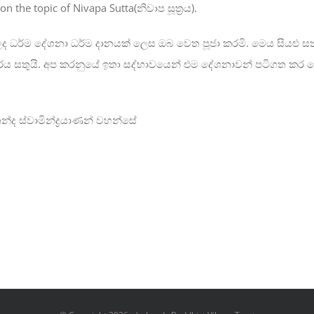
e topic of Nivapa Sutta(නිවාප සූත්‍රය).
 ලද ධර්ම දේශනා ධර්ම දානයක් ලෙස ඔබ වෙත පූජා කරමි. මෙය සියළු
හාරය සතුයි. අප කරනුයේ ඉතා සද්භාවයෙන් එම දේශනාවන් පටිගත කර ලෝ
ද ස්වාමින්ද්‍රයාණන් වහන්සේ