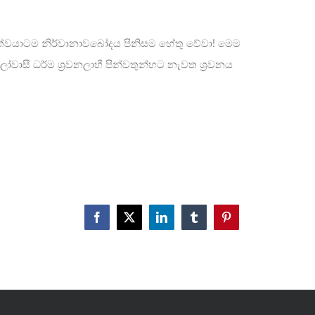
 සත්වයාටම නිර්වානාවබෝදය පිනිසම හේතු වේවා! මෙම
වාසී ධර්ම ශ්‍රවනලාහී පින්වතුන්හට නැවත ශ්‍රවනය
Facebook
X
LinkedIn
Tumblr
Pinterest