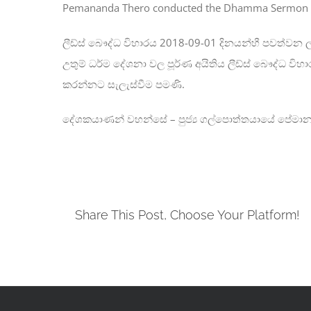
Pemananda Thero conducted the Dhamma Sermon on th
ලීඩ්ස් බෞද්ධ විහාරය 2018-09-01 දිනයන්හී පවත්වන
උතුම් ධර්ම දේශනා වල පූර්ණ අයිතිය ලීඩ්ස් බෞද්ධ වි
කරන්නට සැලැස්වීම පමණි.
දේශකයාණන් වහන්සේ – පුජ්‍ය ගල්පොත්තයායේ පේමානන්
Share This Post, Choose Your Platform!