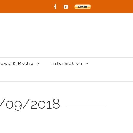
Facebook
YouTube
Donate
to
New
Vihara
Project
ews & Media
Information
01/09/2018