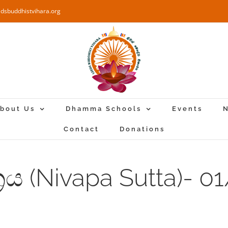
edsbuddhistvihara.org
bout Us
Dhamma Schools
Events
N
Contact
Donations
්‍රය (Nivapa Sutta)- 