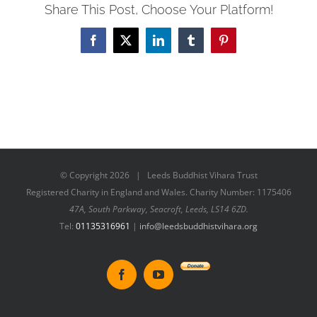
Share This Post, Choose Your Platform!
Facebook
X
LinkedIn
Tumblr
Pinterest
© Copyright
2026 | Leeds Buddhist Vihara Trust
Registered Charity in England and Wales. Charity Number: 1175406
47A, South Parkway, Seacroft, Leeds, LS14 6ZD.
Tel:
01135316961
|
info@leedsbuddhistvihara.org
Donate
Facebook
YouTube
to
New
Vihara
Project