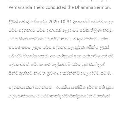
Pemananda Thero conducted the Dhamma Sermon.
ලීඩ්ස් බෞද්ධ විහාරය 2020-10-31 දිනයන්හී පවත්වන ලද
ධර්ම දේශනාව ධර්ම දානයක් ලෙස ඔබ වෙත තිලිණ කරමු.
මෙය සියළු සත්වයාටම නිර්වානාවබෝදය පිනිසම හේතු
වේවා! මෙම උතුම් ධර්ම දේශනා වල පූර්ණ අයිතිය ලීඩ්ස්
බෞද්ධ විහාරය සතුයි. අප කරනුයේ ඉතා සත්භාවයෙන් එම
දේශනාවන් පටිගත කර ලෝකවාසි ධර්ම ශ්‍රවණාභිලාශී
පින්වතුන්හට නැවත ශ්‍රවණය කරන්නට සැලැස්වීම පමණි.
දේශකයාණන් වහන්සේ – රාජකීය පණ්ඩිත දර්ශනපති පූජ්‍ය
ගල්පොත්තයායේ පේමානන්ද ස්වාමීන්ද්‍රයාණන් වහන්සේ