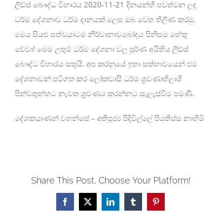
ලීඩ්ස් බෞද්ධ විහාරය 2020-11-21 දිනයන්හී පවත්වන ලද
ධර්ම දේශනාව ධර්ම දානයක් ලෙස ඔබ වෙත තිලිණ කරමු.
මෙය සියළු සත්වයාටම නිර්වානාවබෝදය පිනිසම හේතු
වේවා! මෙම උතුම් ධර්ම දේශනා වල පූර්ණ අයිතිය ලීඩ්ස්
බෞද්ධ විහාරය සතුයි. අප කරනුයේ ඉතා සත්භාවයෙන් එම
දේශනාවන් පටිගත කර ලෝකවාසි ධර්ම ශ්‍රවණාභිලාශී
පින්වතුන්හට නැවත ශ්‍රවණය කරන්නට සැලැස්වීම පමණි.
දේශකයාණන් වහන්සේ – අතිපූජ්‍ය පිදිවිල්ලේ පියතිස්ස නාහිමි
Share This Post, Choose Your Platform!
Facebook
X
LinkedIn
Tumblr
Pinterest