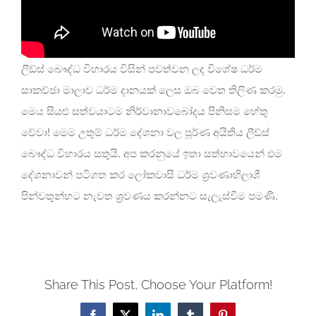
ලීඩ්ස් බෞද්ධ විහාරය විසින් පවත්වන ලද විශේෂ ධර්ම
සාකච්ඡා මාලාව ධර්ම දානයක් ලෙස ඔබ වෙත තිලිණ කරමු.
මෙය සියළු සත්වයාටම නිර්වානාවබෝදය පිනිසම හේතු
වේවා! මෙම උතුම් ධර්ම දේශනා වල පූර්ණ අයිතිය ලීඩ්ස්
බෞද්ධ විහාරය සතුයි. අප කරනුයේ ඉතා සත්භාවයෙන් එම
දේශනාවන් පටිගත කර ලෝකවාසි ධර්ම ශ්‍රවණාභිලාශී
පින්වතුන්හට නැවත ශ්‍රවණය කරන්නට සැලැස්වීම පමණි.
Share This Post, Choose Your Platform!