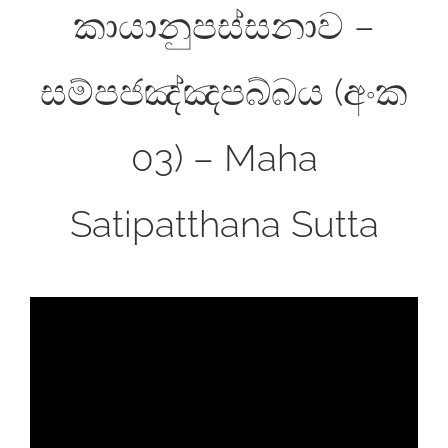
කායානුපස්සනාව –
සම්පජඤ්ඤපබ්බය (අංක
03) – Maha
Satipatthana Sutta