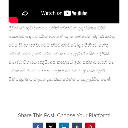
ලීඩ්ස් බෞද්ධ විහාරය විසින් පවත්වන ලද විශේෂ ධර්ම
සාකච්ඡා මාලාව ධර්ම දානයක් ලෙස ඔබ වෙත තිලිණ කරමු.
මෙය සියළු සත්වයාටම නිර්වානාවබෝදය පිනිසම හේතු
වේවා! මෙම උතුම් ධර්ම දේශනා වල පූර්ණ අයිතිය ලීඩ්ස්
බෞද්ධ විහාරය සතුයි. අප කරනුයේ ඉතා සත්භාවයෙන් එම
දේශනාවන් පටිගත කර ලෝකවාසි ධර්ම ශ්‍රවණාභිලාශී
පින්වතුන්හට නැවත ශ්‍රවණය කරන්නට සැලැස්වීම පමණි.
Share This Post, Choose Your Platform!