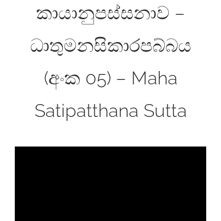
කායානුපස්සනාව –
ධාතුමනසිකාරපබ්බය
(අංක 05) – Maha
Satipatthana Sutta