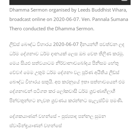
Dhamma Sermon organised by Leeds Buddhist Vihara,
broadcast online on 2020-06-07. Ven. Pannala Sumana
Thero conducted the Dhamma Sermon.
ලීඩ්ස් බෞද්ධ විහාරය 2020-06-07 දිනයන්හී පවත්වන ලද
ධර්ම දේශනාව ධර්ම දානයක් ලෙස ඔබ වෙත තිලිණ කරමු.
මෙය සියළු සත්වයාටම නිර්වානාවබෝදය පිනිසම හේතු
වේවා! මෙම උතුම් ධර්ම දේශනා වල පූර්ණ අයිතිය ලීඩ්ස්
බෞද්ධ විහාරය සතුයි. අප කරනුයේ ඉතා සත්භාවයෙන් එම
දේශනාවන් පටිගත කර ලෝකවාසි ධර්ම ශ්‍රවණාභිලාශී
පින්වතුන්හට නැවත ශ්‍රවණය කරන්නට සැලැස්වීම පමණි.
දේශකයාණන් වහන්සේ – පුජ්‍යපාද පන්නල සුමන
ස්වාමින්ද්‍රයාණන් වහන්සේ