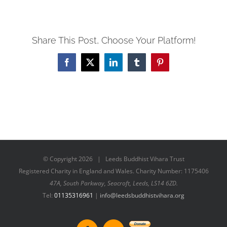
Share This Post, Choose Your Platform!
Facebook
X
LinkedIn
Tumblr
Pinterest
© Copyright
2026 | Leeds Buddhist Vihara Trust
Registered Charity in England and Wales. Charity Number: 1175406
47A, South Parkway, Seacroft, Leeds, LS14 6ZD.
Tel:
01135316961
|
info@leedsbuddhistvihara.org