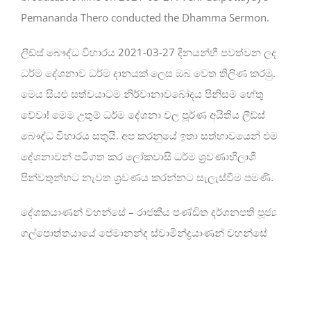
Pemananda Thero conducted the Dhamma Sermon.
ලීඩ්ස් බෞද්ධ විහාරය 2021-03-27 දිනයන්හී පවත්වන ලද
ධර්ම දේශනාව ධර්ම දානයක් ලෙස ඔබ වෙත තිලිණ කරමු.
මෙය සියළු සත්වයාටම නිර්වානාවබෝදය පිනිසම හේතු
වේවා! මෙම උතුම් ධර්ම දේශනා වල පූර්ණ අයිතිය ලීඩ්ස්
බෞද්ධ විහාරය සතුයි. අප කරනුයේ ඉතා සත්භාවයෙන් එම
දේශනාවන් පටිගත කර ලෝකවාසි ධර්ම ශ්‍රවණාභිලාශී
පින්වතුන්හට නැවත ශ්‍රවණය කරන්නට සැලැස්වීම පමණි.
දේශකයාණන් වහන්සේ – රාජකීය පණ්ඩිත දර්ශනපති පූජ්‍ය
ගල්පොත්තයායේ පේමානන්ද ස්වාමීන්ද්‍රයාණන් වහන්සේ