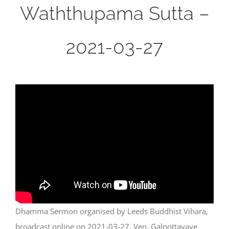
Waththupama Sutta –
2021-03-27
Dhamma Sermon organised by Leeds Buddhist Vihara,
broadcast online on 2021-03-27. Ven. Galpottayaye