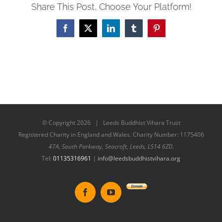
Share This Post, Choose Your Platform!
Facebook
X
LinkedIn
Tumblr
Pinterest
© Copyright
2026 | Leeds Buddhist Vihara Trust
Registered Charity in England and Wales. Charity Number: 1175406
47A, South Parkway, Seacroft, Leeds, LS14 6ZD.
Tel:
01135316961
|
info@leedsbuddhistvihara.org
Donate
Facebook
YouTube
to
New
Vihara
Project