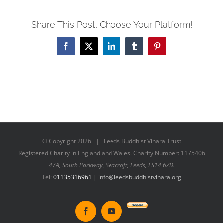
Share This Post, Choose Your Platform!
Facebook
X
LinkedIn
Tumblr
Pinterest
© Copyright
2026 | Leeds Buddhist Vihara Trust
Registered Charity in England and Wales. Charity Number: 1175406
47A, South Parkway, Seacroft, Leeds, LS14 6ZD.
Tel:
01135316961
|
info@leedsbuddhistvihara.org
Donate
Facebook
YouTube
to