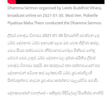
Dhamma Sermon organised by Leeds Buddhist Vihara,
broadcast online on 2021-01-30. Most Ven. Pidiwille
Piyatissa Maha Thero conducted the Dhamma Sermon.
ලීඩ්ස් බෞද්ධ විහාරය 2021-01-30 දිනයන්හී පවත්වන ලද
ධර්ම දේශනාව ධර්ම දානයක් ලෙස ඔබ වෙත තිලිණ කරමු.
මෙය සියළු සත්වයාටම නිර්වානාවබෝදය පිනිසම හේතු
වේවා! මෙම උතුම් ධර්ම දේශනා වල පූර්ණ අයිතිය ලීඩ්ස්
බෞද්ධ විහාරය සතුයි. අප කරනුයේ ඉතා සත්භාවයෙන් එම
දේශනාවන් පටිගත කර ලෝකවාසි ධර්ම ශ්‍රවණාභිලාශී
පින්වතුන්හට නැවත ශ්‍රවණය කරන්නට සැලැස්වීම පමණි.
දේශකයාණන් වහන්සේ – අතිපූජ්‍ය පිදිවිල්ලේ පියතිස්ස නාහිමි