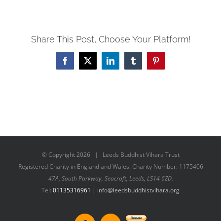
Share This Post, Choose Your Platform!
Facebook
X
LinkedIn
Tumblr
Pinterest
© Copyright
2026 | Leeds Buddhist Vihara Trust
Registered Charity in England and Wales. Charity Number: 1175406
47A, South Parkway, Seacroft, Leeds, LS14 6ZD.
Tel:
01135316961
|
info@leedsbuddhistvihara.org