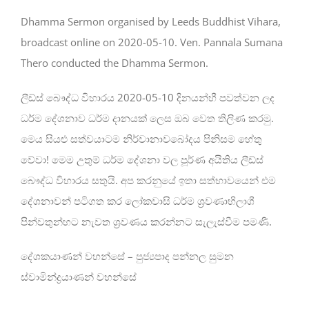
Dhamma Sermon organised by Leeds Buddhist Vihara,
broadcast online on 2020-05-10. Ven. Pannala Sumana
Thero conducted the Dhamma Sermon.
ලීඩ්ස් බෞද්ධ විහාරය 2020-05-10 දිනයන්හී පවත්වන ලද
ධර්ම දේශනාව ධර්ම දානයක් ලෙස ඔබ වෙත තිලිණ කරමු.
මෙය සියළු සත්වයාටම නිර්වානාවබෝදය පිනිසම හේතු
වේවා! මෙම උතුම් ධර්ම දේශනා වල පූර්ණ අයිතිය ලීඩ්ස්
බෞද්ධ විහාරය සතුයි. අප කරනුයේ ඉතා සත්භාවයෙන් එම
දේශනාවන් පටිගත කර ලෝකවාසි ධර්ම ශ්‍රවණාභිලාශී
පින්වතුන්හට නැවත ශ්‍රවණය කරන්නට සැලැස්වීම පමණි.
දේශකයාණන් වහන්සේ – පුජ්‍යපාද පන්නල සුමන
ස්වාමින්ද්‍රයාණන් වහන්සේ