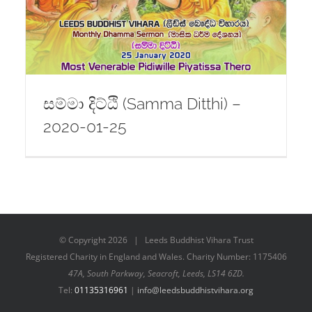
-
සම්මා දිට්ඨි (Samma Ditthi) –
2020-01-25
© Copyright
2026 | Leeds Buddhist Vihara Trust
Registered Charity in England and Wales. Charity Number: 1175406
47A, South Parkway, Seacroft, Leeds, LS14 6ZD.
Tel:
01135316961
|
info@leedsbuddhistvihara.org