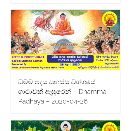
-
ධම්ම පදය සහස්ස වග්ගයේ
ගාථාවක් ඇසුරෙන් – Dhamma
Padhaya – 2020-04-26