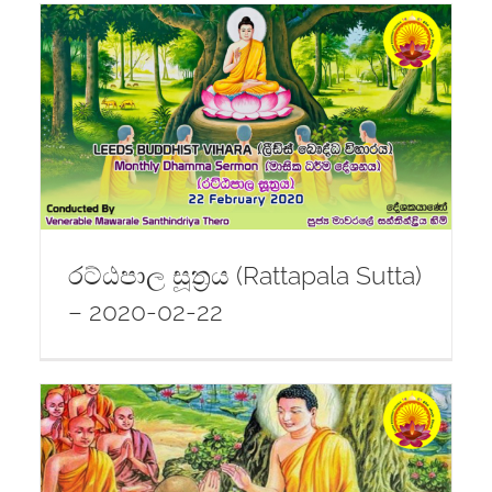
රට්ඨපාල සූත්‍රය (Rattapala Sutta)
– 2020-02-22