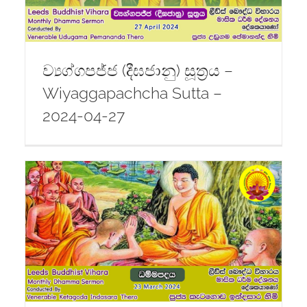
ව්‍යග්ගපජ්ජ (දීඝජානු) සූත්‍රය –
Wiyaggapachcha Sutta –
2024-04-27
-