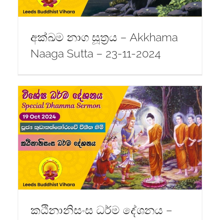
අක්ඛම නාග සූත්‍රය – Akkhama
Naaga Sutta – 23-11-2024
කඨිනානිසංස ධර්ම දේශනය –