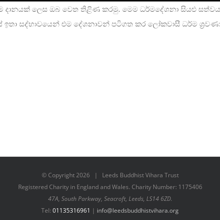
ර්ම දානයක් ලෙස ඔබ වෙත තිළිණ කරමු. මෙම ධර්මදේශනා සියළු සත්ව
ුයේ ඉතා සද්භාවයෙන් එම දේශනාවන් පටිගත කර ලෝකවාසී ධර්ම ශ්‍රවණ
© Copyright
2026 | Leeds Buddhist Vihara Trust
Registered Charity in England and Wales. Charity Number: 1175406
47A, South Parkway, Seacroft, Leeds, LS14 6ZD.
Tel:
01135316961
|
info@leedsbuddhistvihara.org