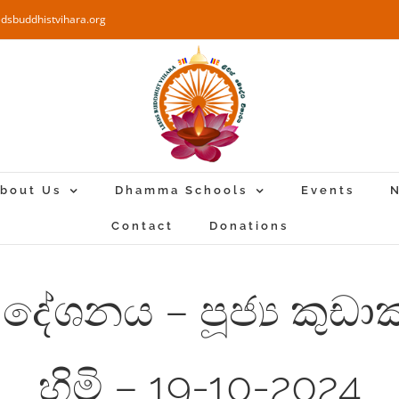
edsbuddhistvihara.org
bout Us
Dhamma Schools
Events
N
Contact
Donations
 දේශනය – පූජ්‍ය කුඩ
හිමි – 19-10-2024