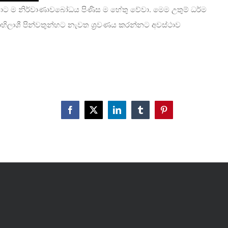
යාට ම නිර්වාණාවබෝධය පිණිස ම හේතු වේවා. මෙම උතුම් ධර්ම
ාභිලාශී පින්වතුන්හට නැවත ශ්‍රවණය කරන්නට අවස්ථාව
Facebook
X
LinkedIn
Tumblr
Pinterest