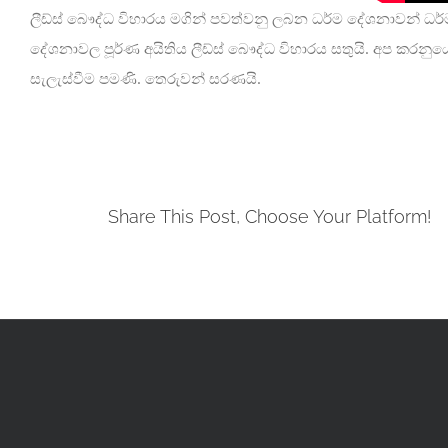
ලීඩ්ස් බෞද්ධ විහාරය මගින් පවත්වනු ලබන ධර්ම දේශනාවන් ධ
දේශනාවල පූර්ණ අයිතිය ලීඩ්ස් බෞද්ධ විහාරය සතුයි. අප කරන
සැලැස්වීම පමණි. තෙරුවන් සරණයි.
Share This Post, Choose Your Platform!