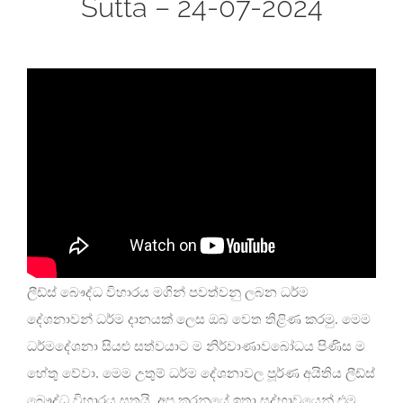
Sutta – 24-07-2024
ලීඩ්ස් බෞද්ධ විහාරය මගින් පවත්වනු ලබන ධර්ම
දේශනාවන් ධර්ම දානයක් ලෙස ඔබ වෙත තිළිණ කරමු. මෙම
ධර්මදේශනා සියළු සත්වයාට ම නිර්වාණාවබෝධය පිණිස ම
හේතු වේවා. මෙම උතුම් ධර්ම දේශනාවල පූර්ණ අයිතිය ලීඩ්ස්
බෞද්ධ විහාරය සතුයි. අප කරනුයේ ඉතා සද්භාවයෙන් එම