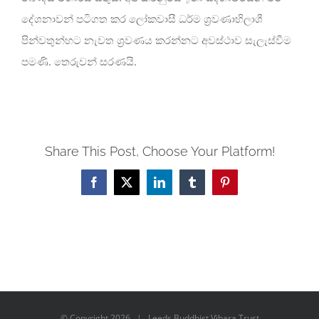
දේශනාවන් පටිගත කර ලෝකවාසී ධර්ම ශ්‍රවණාභිලාශී
පින්වතුන්හට නැවත ශ්‍රවණය කරන්නට අවස්ථාව සැලැස්වීම
පමණි. තෙරුවන් සරණයි.
Share This Post, Choose Your Platform!
Facebook
X
LinkedIn
Tumblr
Pinterest
© Copyright
2026 | Leeds Buddhist Vihara Trust