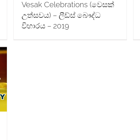
Vesak Celebrations (වෙසක්
උත්සවය) – ලීඩ්ස් බෞද්ධ
විහාරය – 2019