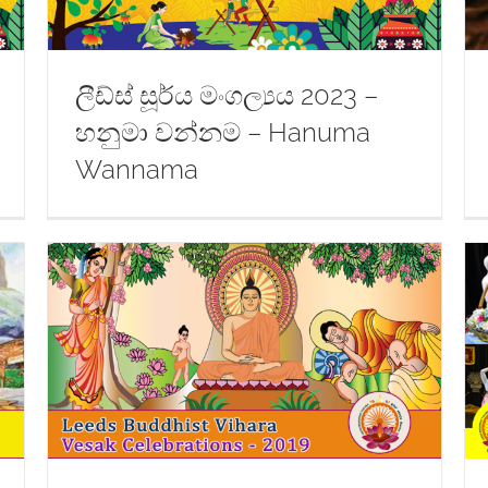
ලීඩ්ස් සූර්ය මංගල්‍යය 2023 –
හනුමා වන්නම – Hanuma
Wannama
ය)
New Year Celebrations (ලීඩ්ස් බක්මහ
උළෙල) – ලීඩ්ස් බෞද්ධ විහාරය – 2019