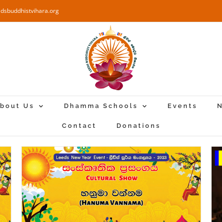
edsbuddhistvihara.org
bout Us
Dhamma Schools
Events
N
Contact
Donations
Kathina Ceremony (කඨින පිංකම) –
ලීඩ්ස් බෞද්ධ විහාරය – 2019