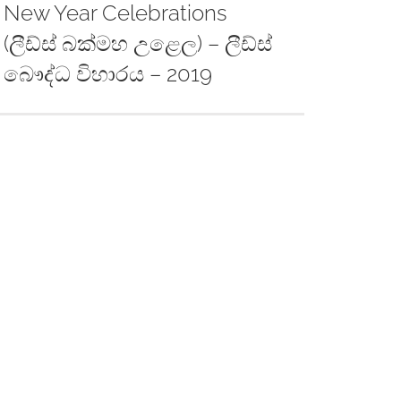
New Year Celebrations
(ලීඩ්ස් බක්මහ උළෙල) – ලීඩ්ස්
බෞද්ධ විහාරය – 2019