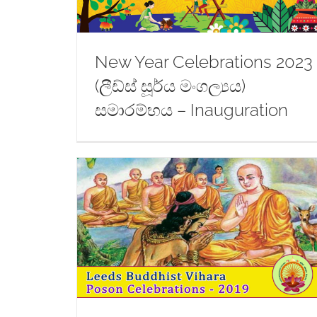
New Year Celebrations 2023
(ලීඩ්ස් සූර්ය මංගල්‍යය)
සමාරම්භය – Inauguration
පොසොන්
Vesak Celebrations (වෙසක් උත්සව
විහාරය –
– ලීඩ්ස් බෞද්ධ විහාරය – 2019