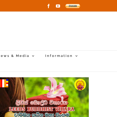
Facebook
YouTube
Donate
to
New
Vihara
Project
ews & Media
Information