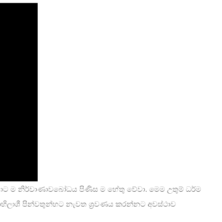
යාට ම නිර්වාණාවබෝධය පිණිස ම හේතු වේවා. මෙම උතුම් ධර්ම
ාභිලාශී පින්වතුන්හට නැවත ශ්‍රවණය කරන්නට අවස්ථාව