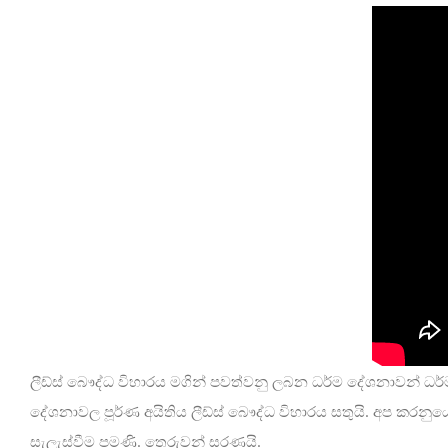
ලීඩ්ස් බෞද්ධ විහාරය මගින් පවත්වනු ලබන ධර්ම දේශනාවන් ධ
දේශනාවල පූර්ණ අයිතිය ලීඩ්ස් බෞද්ධ විහාරය සතුයි. අප කරන
සැලැස්වීම පමණි. තෙරුවන් සරණයි.