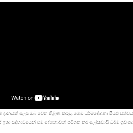
ර්ම දානයක් ලෙස ඔබ වෙත තිළිණ කරමු. මෙම ධර්මදේශනා සියළු සත්ව
ුයේ ඉතා සද්භාවයෙන් එම දේශනාවන් පටිගත කර ලෝකවාසී ධර්ම ශ්‍රවණ