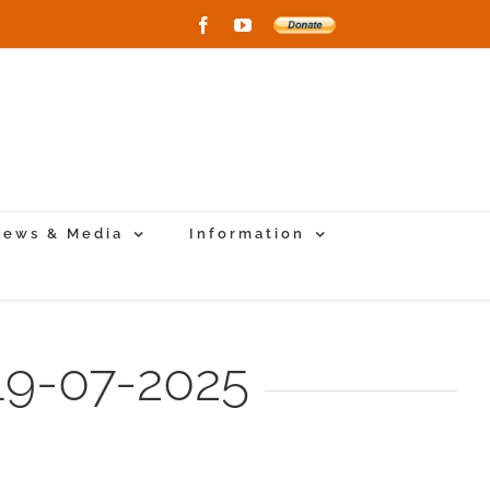
Facebook
YouTube
Donate
to
New
Vihara
Project
ews & Media
Information
9-07-2025