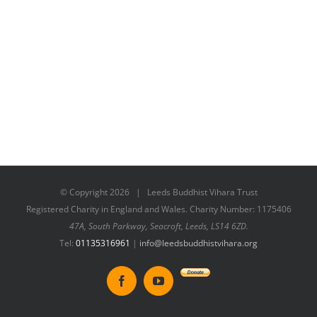
© Copyright
2026 | Leeds Buddhist Vihara Trust
Registered Charity in England and Wales. Charity Number: 1175406
47A, South Parkway, Seacroft, Leeds, LS14 6ZD.
Tel:
01135316961
|
info@leedsbuddhistvihara.org
Donate
Facebook
YouTube
to
New
Vihara