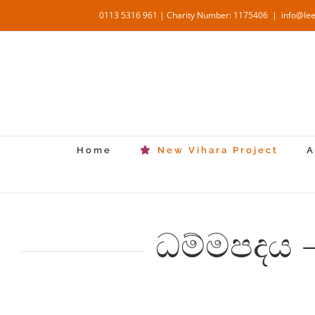
Skip
0113 5316 961 | Charity Number: 1175406
|
info@le
to
content
Home
New Vihara Project
A
ධම්මපදය 