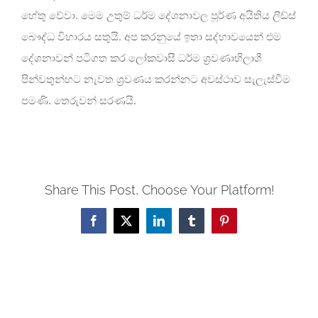
හේතු වේවා. මෙම උතුම් ධර්ම දේශනාවල පූර්ණ අයිතිය ලීඩ්ස්
බෞද්ධ විහාරය සතුයි. අප කරනුයේ ඉතා සද්භාවයෙන් එම
දේශනාවන් පටිගත කර ලෝකවාසී ධර්ම ශ්‍රවණාභිලාශී
පින්වතුන්හට නැවත ශ්‍රවණය කරන්නට අවස්ථාව සැලැස්වීම
පමණි. තෙරුවන් සරණයි.
Share This Post, Choose Your Platform!
Facebook
X
LinkedIn
Tumblr
Pinterest