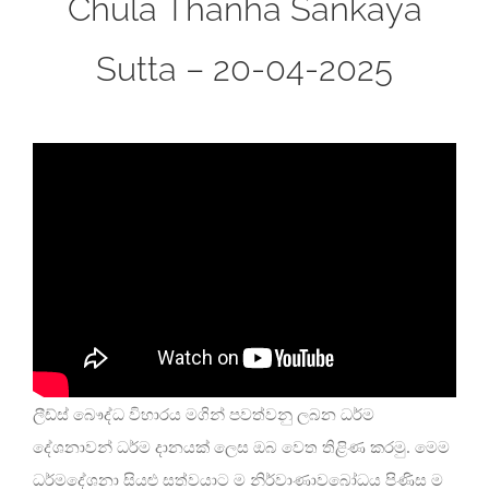
Chula Thanha Sankaya
Sutta – 20-04-2025
ලීඩ්ස් බෞද්ධ විහාරය මගින් පවත්වනු ලබන ධර්ම
දේශනාවන් ධර්ම දානයක් ලෙස ඔබ වෙත තිළිණ කරමු. මෙම
ධර්මදේශනා සියළු සත්වයාට ම නිර්වාණාවබෝධය පිණිස ම